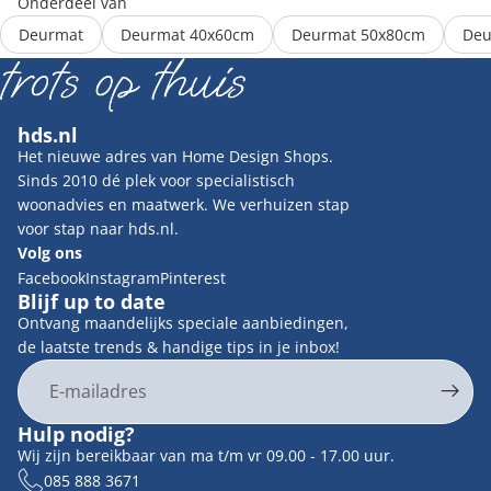
Onderdeel van
Deurmat
Deurmat 40x60cm
Deurmat 50x80cm
Deu
hds.nl
Het nieuwe adres van Home Design Shops.
Sinds 2010 dé plek voor specialistisch
woonadvies en maatwerk. We verhuizen stap
voor stap naar hds.nl.
Volg ons
Facebook
Instagram
Pinterest
Blijf up to date
Ontvang maandelijks speciale aanbiedingen,
de laatste trends & handige tips in je inbox!
E-mail
Privacybeleid
Hulp nodig?
Contactgegevens
Wij zijn bereikbaar van ma t/m vr 09.00 - 17.00 uur.
Terugbetalingsbeleid
085 888 3671