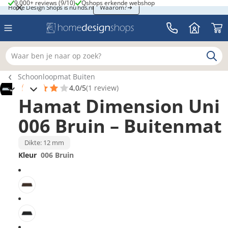
9.000+ reviews (9/10)
Qshops erkende webshop
9.000+ reviews (9/10)
Qshops erkende webshop
Home Design Shops is nu hds.nl
Home Design Shops is nu hds.nl
Waarom?
Waar ben je naar op zoek?
Breadcrumb navigatie
Schoonloopmat Buiten
4,0/5
(1 review)
Hamat Dimension Uni
006 Bruin – Buitenmat
Dikte: 12 mm
Kleur
006 Bruin