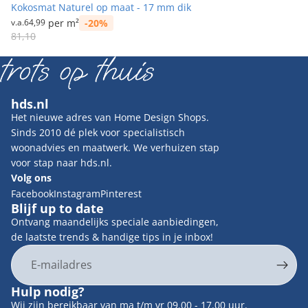
Kokosmat Naturel op maat - 17 mm dik
v.a.
64,99
per m²
-20%
Prijs met korting
Normale prijs
81,10
hds.nl
Het nieuwe adres van Home Design Shops.
Sinds 2010 dé plek voor specialistisch
woonadvies en maatwerk. We verhuizen stap
voor stap naar hds.nl.
Volg ons
Facebook
Instagram
Pinterest
Blijf up to date
Ontvang maandelijks speciale aanbiedingen,
de laatste trends & handige tips in je inbox!
E-mail
Privacybeleid
Hulp nodig?
Contactgegevens
Wij zijn bereikbaar van ma t/m vr 09.00 - 17.00 uur.