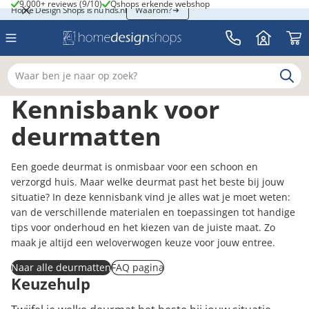
9.000+ reviews (9/10)
Qshops erkende webshop
9.000+ reviews (9/10)
Qshops erkende webshop
Home Design Shops is nu hds.nl
Home Design Shops is nu hds.nl
Waarom?
Waar ben je naar op zoek?
Kennisbank voor
deurmatten
Een goede deurmat is onmisbaar voor een schoon en
verzorgd huis. Maar welke deurmat past het beste bij jouw
situatie? In deze kennisbank vind je alles wat je moet weten:
van de verschillende materialen en toepassingen tot handige
tips voor onderhoud en het kiezen van de juiste maat. Zo
maak je altijd een weloverwogen keuze voor jouw entree.
Naar alle deurmatten
FAQ pagina
Keuzehulp