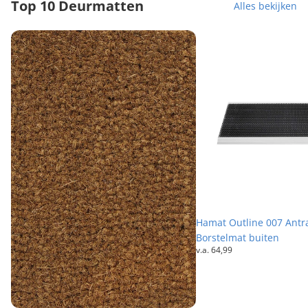
Top 10 Deurmatten
Alles bekijken
Kokosmat Naturel op maat - 17 mm dik
Hamat Outline 007 Antra
Hamat Outline 007 Antra
Borstelmat buiten
v.a.
64,99