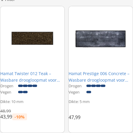
K
Hamat Twister 012 Teak – Wasbare droogloopmat voor openslaande
Hamat Prestige 006 Concrete – 
Hamat Twister 012 Teak –
Hamat Prestige 006 Concrete –
Wasbare droogloopmat voor
Wasbare droogloopmat voor
Drogen
Drogen
openslaande deuren - 60 x 180
openslaande deuren - 50 x 150
Vegen
Vegen
cm
cm
Dikte: 10 mm
Dikte: 5 mm
Normale prijs
48,99
43,99
-10%
47,99
Prijs met korting