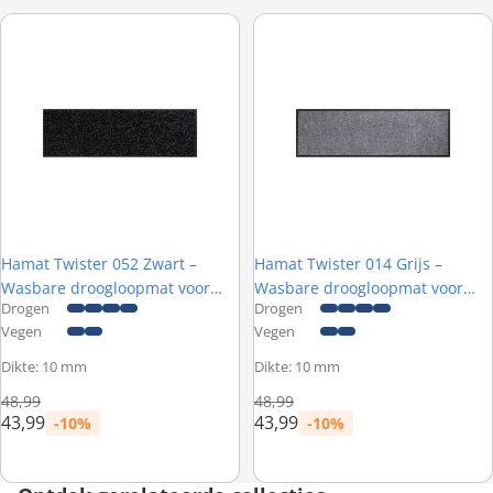
Hamat Twister 052 Zwart – Wasbare droogloopmat voor openslaand
Hamat Twister 014 Grijs – Wasb
Hamat Twister 052 Zwart –
Hamat Twister 014 Grijs –
Wasbare droogloopmat voor
Wasbare droogloopmat voor
Drogen
Drogen
openslaande deuren - 60 x 180
openslaande deuren - 60 x 180
Vegen
Vegen
cm
cm
Dikte: 10 mm
Dikte: 10 mm
Normale prijs
Normale prijs
48,99
48,99
43,99
43,99
-10%
-10%
Prijs met korting
Prijs met korting