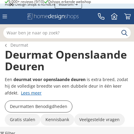
9.000+ reviews (9/10)
Qshops erkende webshop
9.000+ reviews (9/10)
Qshops erkende webshop
Home Design Shops is nu hds.nl
Home Design Shops is nu hds.nl
Waarom?
Waar ben je naar op zoek?
Breadcrumb navigatie
Deurmat
Deurmat Openslaande
Deuren
Een
deurmat voor openslaande deuren
is extra breed, zodat
hij de volledige breedte van een dubbele deur in één keer
afdekt.
Lees meer
Deurmatten Benodigdheden
Gratis stalen
Kennisbank
Veelgestelde vragen
Filter