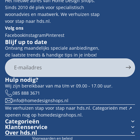
Het nieuwe adres van Home Design Shops.
Sinds 2010 dé plek voor specialistisch
woonadvies en maatwerk. We verhuizen stap
voor stap naar hds.nl.
Volg ons
Facebook
Instagram
Pinterest
Blijf up to date
Ontvang maandelijks speciale aanbiedingen,
de laatste trends & handige tips in je inbox!
E-mail
Privacybeleid
Hulp nodig?
Contactgegevens
Wij zijn bereikbaar van ma t/m vr 09.00 - 17.00 uur.
Terugbetalingsbeleid
085 888 3671
info@homedesignshops.nl
Algemene voorwaarden
We verhuizen stap voor stap naar hds.nl. Categorieën met ↗︎
Verzendbeleid
openen nog op homedesignshops.nl.
Wettelijke kennisgeving
Categorieën
Klantenservice
Cookievoorkeuren
Over hds.nl
Voorwaarden en beleid