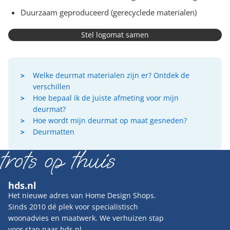
Duurzaam geproduceerd (gerecyclede materialen)
Stel logomat samen
Welke deurmat materialen zijn er? Ontdek de
verschillen
Hoe bepaal ik de juiste afmeting voor mijn
deurmat?
Hoe wordt mijn deurmat op maat gesneden?
Deurmatten
hds.nl
Het nieuwe adres van Home Design Shops.
Sinds 2010 dé plek voor specialistisch
woonadvies en maatwerk. We verhuizen stap
voor stap naar hds.nl.