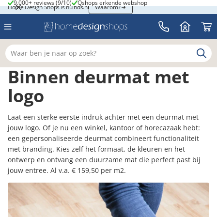
9.000+ reviews (9/10)
Qshops erkende webshop
9.000+ reviews (9/10)
Qshops erkende webshop
Home Design Shops is nu hds.nl
Home Design Shops is nu hds.nl
Waarom?
Waar ben je naar op zoek?
Binnen deurmat met
logo
Laat een sterke eerste indruk achter met een deurmat met
jouw logo. Of je nu een winkel, kantoor of horecazaak hebt:
een gepersonaliseerde deurmat combineert functionaliteit
met branding. Kies zelf het formaat, de kleuren en het
ontwerp en ontvang een duurzame mat die perfect past bij
jouw entree. Al v.a. € 159,50 per m2.