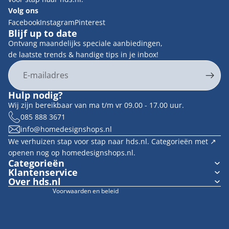
Volg ons
Facebook
Instagram
Pinterest
Blijf up to date
Ontvang maandelijks speciale aanbiedingen,
de laatste trends & handige tips in je inbox!
E-mail
Privacybeleid
Hulp nodig?
Contactgegevens
Wij zijn bereikbaar van ma t/m vr 09.00 - 17.00 uur.
Terugbetalingsbeleid
085 888 3671
info@homedesignshops.nl
Algemene voorwaarden
We verhuizen stap voor stap naar hds.nl. Categorieën met ↗︎
Verzendbeleid
openen nog op homedesignshops.nl.
Wettelijke kennisgeving
Categorieën
Klantenservice
Cookievoorkeuren
Over hds.nl
Voorwaarden en beleid