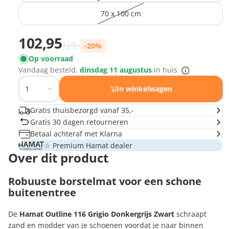
70 x 100 cm
Prijs met korting
102,95
Normale prijs
129,-
-20%
Op voorraad
Vandaag besteld,
dinsdag 11 augustus
in huis
In winkelwagen
Gratis thuisbezorgd vanaf 35,-
Gratis 30 dagen retourneren
Betaal achteraf met Klarna
☆ Premium Hamat dealer
Over dit product
Robuuste borstelmat voor een schone
buitenentree
De
Hamat Outline 116 Grigio Donkergrijs Zwart
schraapt
zand en modder van je schoenen voordat je naar binnen