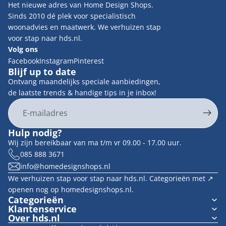
Het nieuwe adres van Home Design Shops.
Sinds 2010 dé plek voor specialistisch
woonadvies en maatwerk. We verhuizen stap
voor stap naar hds.nl.
Volg ons
Facebook
Instagram
Pinterest
Blijf up to date
Ontvang maandelijks speciale aanbiedingen,
de laatste trends & handige tips in je inbox!
E-mail
Privacybeleid
Hulp nodig?
Contactgegevens
Wij zijn bereikbaar van ma t/m vr 09.00 - 17.00 uur.
Terugbetalingsbeleid
085 888 3671
info@homedesignshops.nl
Algemene voorwaarden
We verhuizen stap voor stap naar hds.nl. Categorieën met ↗︎
Verzendbeleid
openen nog op homedesignshops.nl.
Wettelijke kennisgeving
Categorieën
Klantenservice
Cookievoorkeuren
Over hds.nl