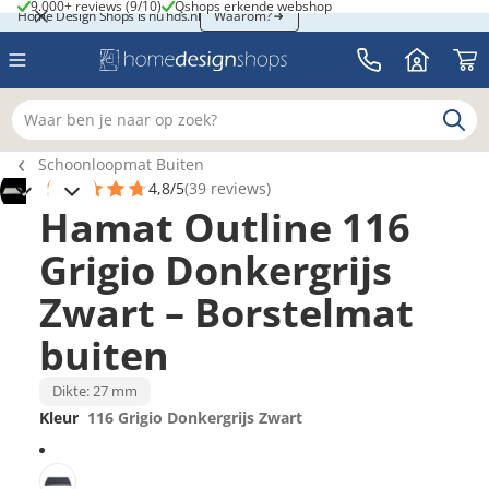
9.000+ reviews (9/10)
Qshops erkende webshop
9.000+ reviews (9/10)
Qshops erkende webshop
Home Design Shops is nu hds.nl
Home Design Shops is nu hds.nl
Waarom?
Waar ben je naar op zoek?
Breadcrumb navigatie
Schoonloopmat Buiten
4,8/5
(39 reviews)
1
Hamat Outline 116
Grigio Donkergrijs
Zwart – Borstelmat
buiten
Dikte: 27 mm
Kleur
116 Grigio Donkergrijs Zwart