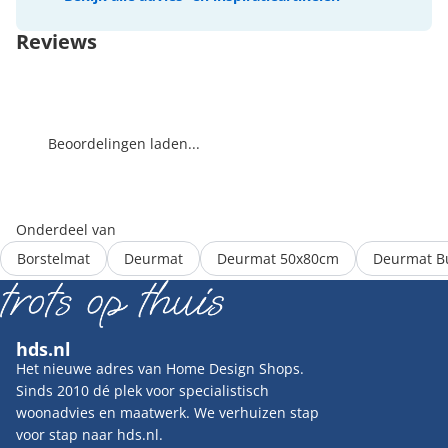
Reviews
Beoordelingen laden...
Onderdeel van
Borstelmat
Deurmat
Deurmat 50x80cm
Deurmat B
hds.nl
Het nieuwe adres van Home Design Shops.
Sinds 2010 dé plek voor specialistisch
woonadvies en maatwerk. We verhuizen stap
voor stap naar hds.nl.