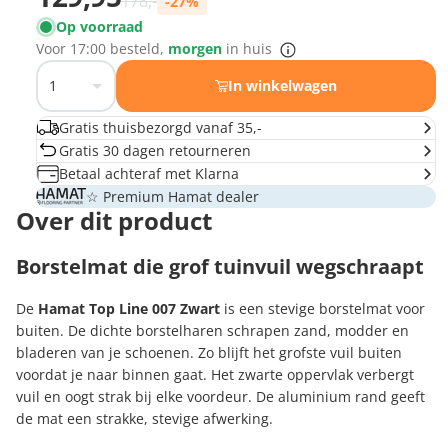
178,-
-27%
Op voorraad
Voor
17:00
besteld,
morgen
in huis
In winkelwagen
Gratis thuisbezorgd vanaf 35,-
Gratis 30 dagen retourneren
Betaal achteraf met Klarna
☆ Premium Hamat dealer
Over dit product
Borstelmat die grof tuinvuil wegschraapt
De
Hamat Top Line 007 Zwart
is een stevige borstelmat voor
buiten. De dichte borstelharen schrapen zand, modder en
bladeren van je schoenen. Zo blijft het grofste vuil buiten
voordat je naar binnen gaat. Het zwarte oppervlak verbergt
vuil en oogt strak bij elke voordeur. De aluminium rand geeft
de mat een strakke, stevige afwerking.