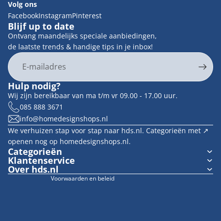
Volg ons
Facebook
Instagram
Pinterest
Blijf up to date
Ontvang maandelijks speciale aanbiedingen,
de laatste trends & handige tips in je inbox!
E-mail
Privacybeleid
Hulp nodig?
Contactgegevens
Wij zijn bereikbaar van ma t/m vr 09.00 - 17.00 uur.
Terugbetalingsbeleid
085 888 3671
info@homedesignshops.nl
Algemene voorwaarden
We verhuizen stap voor stap naar hds.nl. Categorieën met ↗︎
Verzendbeleid
openen nog op homedesignshops.nl.
Wettelijke kennisgeving
Categorieën
Klantenservice
Cookievoorkeuren
Over hds.nl
Voorwaarden en beleid