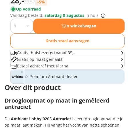
28,-
Normale prijs
29,57
-5%
Op voorraad
Opvulmat 5 mm
−
+
Vandaag besteld,
zaterdag 8 augustus
in huis
€8,08 voor 80 x 40
In winkelwagen
Gratis staal aanvragen
Gratis thuisbezorgd vanaf 35,-
Gratis op maat gemaakt
Betaal achteraf met Klarna
☆ Premium Ambiant dealer
Over dit product
Droogloopmat op maat in gemêleerd
antraciet
De
Ambiant Lobby 0205 Antraciet
is een droogloopmat die je
op maat laat maken. Hij vangt het vocht van natte schoenen