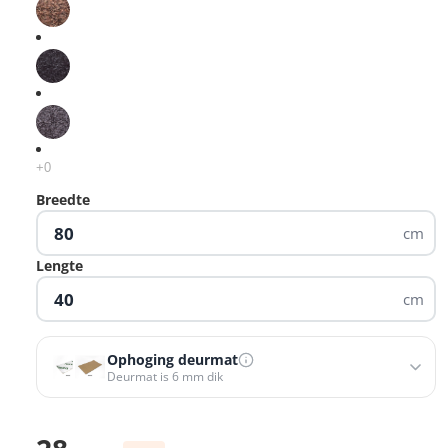
Breedte
cm
Lengte
cm
Ophoging deurmat
Deurmat is 6 mm dik
Ophoging deurmat
Opvulmat 3,6 mm
−
+
Prijs met korting
€5,84 voor 80 x 40