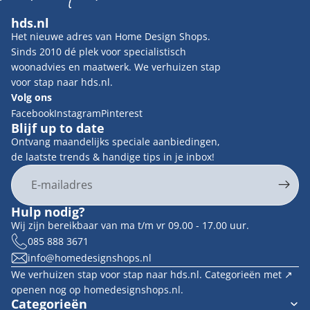
hds.nl
Het nieuwe adres van Home Design Shops.
Sinds 2010 dé plek voor specialistisch
woonadvies en maatwerk. We verhuizen stap
voor stap naar hds.nl.
Volg ons
Facebook
Instagram
Pinterest
Blijf up to date
Ontvang maandelijks speciale aanbiedingen,
de laatste trends & handige tips in je inbox!
E-mail
Privacybeleid
Hulp nodig?
Contactgegevens
Wij zijn bereikbaar van ma t/m vr 09.00 - 17.00 uur.
Terugbetalingsbeleid
085 888 3671
info@homedesignshops.nl
Algemene voorwaarden
We verhuizen stap voor stap naar hds.nl. Categorieën met ↗︎
Verzendbeleid
openen nog op homedesignshops.nl.
Wettelijke kennisgeving
Categorieën