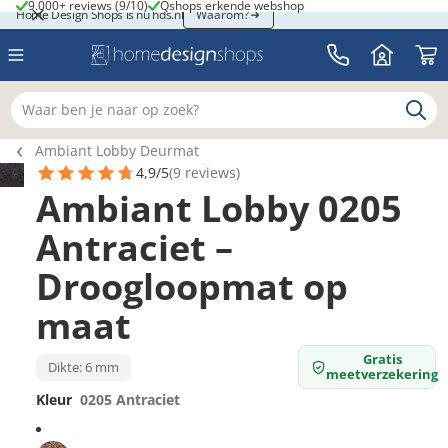
9.000+ reviews (9/10)
Qshops erkende webshop
9.000+ reviews (9/10)
Qshops erkende webshop
Home Design Shops is nu hds.nl
Home Design Shops is nu hds.nl
Waarom?
Waar ben je naar op zoek?
Breadcrumb navigatie
Ambiant Lobby Deurmat
4,9/5
(9 reviews)
Ambiant Lobby 0205
Antraciet –
Droogloopmat op
maat
Gratis
Dikte: 6 mm
meetverzekering
Kleur
0205 Antraciet