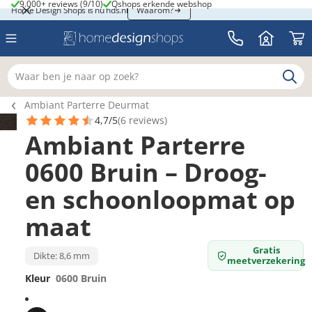
9.000+ reviews (9/10)
Qshops erkende webshop
9.000+ reviews (9/10)
Qshops erkende webshop
Home Design Shops is nu hds.nl
Home Design Shops is nu hds.nl
Waarom?
Waar ben je naar op zoek?
Breadcrumb navigatie
Ambiant Parterre Deurmat
4,7/5
(6 reviews)
Ambiant Parterre
0600 Bruin – Droog-
en schoonloopmat op
maat
Gratis
Dikte: 8,6 mm
meetverzekering
Kleur
0600 Bruin