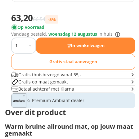
Ophoging deurmat
Opvulmat 3,6 mm
−
+
Prijs met korting
63,20
€5,84 voor 80 x 40
Normale prijs
66,54
-5%
Op voorraad
Opvulmat 5 mm
−
+
Vandaag besteld,
woensdag 12 augustus
in huis
€8,08 voor 80 x 40
In winkelwagen
Gratis staal aanvragen
Gratis thuisbezorgd vanaf 35,-
Gratis op maat gemaakt
Betaal achteraf met Klarna
☆ Premium Ambiant dealer
Over dit product
Warm bruine allround mat, op jouw maat
gemaakt