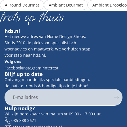
Allround Deurmat
Ambiant Deurmat
Ambiant Drooglo
hds.nl
Het nieuwe adres van Home Design Shops.
Sinds 2010 dé plek voor specialistisch
woonadvies en maatwerk. We verhuizen stap
voor stap naar hds.nl.
Volg ons
Facebook
Instagram
Pinterest
Blijf up to date
Ontvang maandelijks speciale aanbiedingen,
de laatste trends & handige tips in je inbox!
E-mail
Privacybeleid
Hulp nodig?
Contactgegevens
Wij zijn bereikbaar van ma t/m vr 09.00 - 17.00 uur.
Terugbetalingsbeleid
085 888 3671