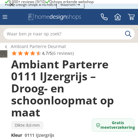
9.000+ reviews (9/10)
Qshops erkende webshop
9.000+ reviews (9/10)
Qshops erkende webshop
Home Design Shops is nu hds.nl
Home Design Shops is nu hds.nl
Waarom?
Waar ben je naar op zoek?
Breadcrumb navigatie
Ambiant Parterre Deurmat
4,7/5
(6 reviews)
Ambiant Parterre
0111 IJzergrijs –
Droog- en
schoonloopmat op
maat
Gratis
Dikte: 8,6 mm
meetverzekering
Kleur
0111 IJzergrijs