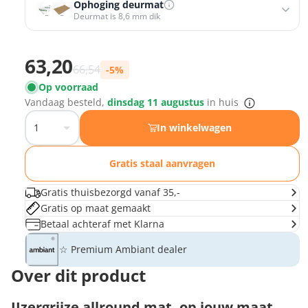
Ophoging deurmat
Deurmat is 8,6 mm dik
Ophoging deurmat
Opvulmat 3,6 mm
−
+
Prijs met korting
63,20
€5,84 voor 80 x 40
Normale prijs
66,54
-5%
Op voorraad
Opvulmat 5 mm
−
+
Vandaag besteld,
dinsdag 11 augustus
in huis
€8,08 voor 80 x 40
In winkelwagen
Gratis staal aanvragen
Gratis thuisbezorgd vanaf 35,-
Gratis op maat gemaakt
Betaal achteraf met Klarna
☆ Premium Ambiant dealer
Over dit product
IJzergrijze allround mat, op jouw maat