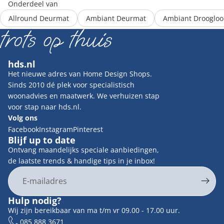
Onderdeel van
Allround Deurmat
Ambiant Deurmat
Ambiant Drooglo
hds.nl
Het nieuwe adres van Home Design Shops.
Sinds 2010 dé plek voor specialistisch
woonadvies en maatwerk. We verhuizen stap
voor stap naar hds.nl.
Volg ons
Facebook
Instagram
Pinterest
Blijf up to date
Ontvang maandelijks speciale aanbiedingen,
de laatste trends & handige tips in je inbox!
E-mail
Privacybeleid
Hulp nodig?
Contactgegevens
Wij zijn bereikbaar van ma t/m vr 09.00 - 17.00 uur.
Terugbetalingsbeleid
085 888 3671