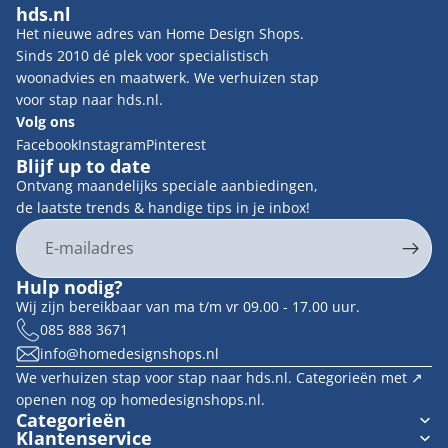
hds.nl
Het nieuwe adres van Home Design Shops.
Sinds 2010 dé plek voor specialistisch
woonadvies en maatwerk. We verhuizen stap
voor stap naar hds.nl.
Volg ons
Facebook
Instagram
Pinterest
Blijf up to date
Ontvang maandelijks speciale aanbiedingen,
de laatste trends & handige tips in je inbox!
E-mail
Privacybeleid
Hulp nodig?
Contactgegevens
Wij zijn bereikbaar van ma t/m vr 09.00 - 17.00 uur.
Terugbetalingsbeleid
085 888 3671
info@homedesignshops.nl
Algemene voorwaarden
We verhuizen stap voor stap naar hds.nl. Categorieën met ↗︎
Verzendbeleid
openen nog op homedesignshops.nl.
Wettelijke kennisgeving
Categorieën
Klantenservice
Cookievoorkeuren