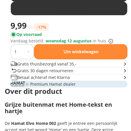
Welcome Home
Prijs met korting
9,99
Normale prijs
12,-
-17%
Op voorraad
Vandaag besteld,
woensdag 12 augustus
in huis
In winkelwagen
Gratis thuisbezorgd vanaf 35,-
Gratis 30 dagen retourneren
Betaal achteraf met Klarna
☆ Premium Hamat dealer
Over dit product
Grijze buitenmat met Home-tekst en
hartje
De
Hamat Elvo Home 002
geeft je entree een persoonlijk
accent met het woord 'Home' en een hartje. Deze grijze