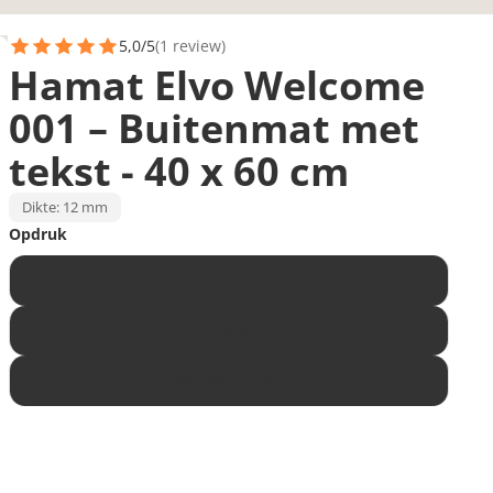
5,0/5
(1 review)
Hamat Elvo Welcome
001 – Buitenmat met
tekst - 40 x 60 cm
Dikte: 12 mm
Opdruk
Welcome
Home
Welcome Home
Prijs met korting
9,99
Normale prijs
12,-
-17%
Op voorraad
9,99
12,-
-17%
In winkelwagen
Prijs met korting
Normale prijs