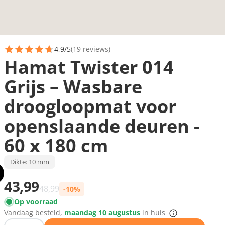
4,9/5
(19 reviews)
Hamat Twister 014
Grijs – Wasbare
droogloopmat voor
openslaande deuren -
60 x 180 cm
Dikte: 10 mm
Prijs met korting
43,99
Normale prijs
48,99
-10%
Op voorraad
Vandaag besteld,
maandag 10 augustus
in huis