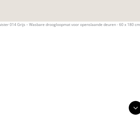
ster 014 Grijs – Wasbare droogloopmat voor openslaande deuren - 60 x 180 cm