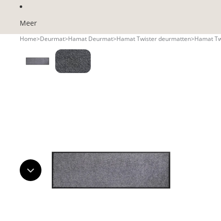
Meer
Breadcrumb navigatie
Home
>
Deurmat
>
Hamat Deurmat
>
Hamat Twister deurmatten
>
Hamat Twi