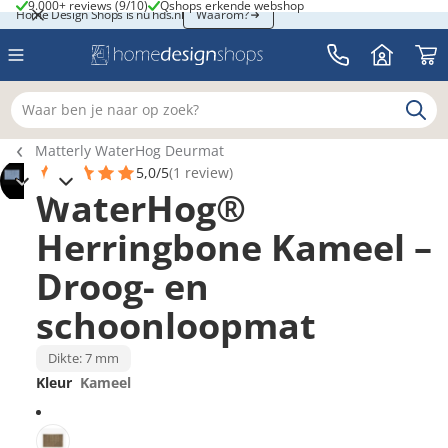
9.000+ reviews (9/10)
Qshops erkende webshop
9.000+ reviews (9/10)
Qshops erkende webshop
Home Design Shops is nu hds.nl
Home Design Shops is nu hds.nl
Waarom?
Waar ben je naar op zoek?
Breadcrumb navigatie
Matterly WaterHog Deurmat
5,0/5
(1 review)
WaterHog®
2
Herringbone Kameel –
Droog- en
schoonloopmat
Dikte: 7 mm
Kleur
Kameel