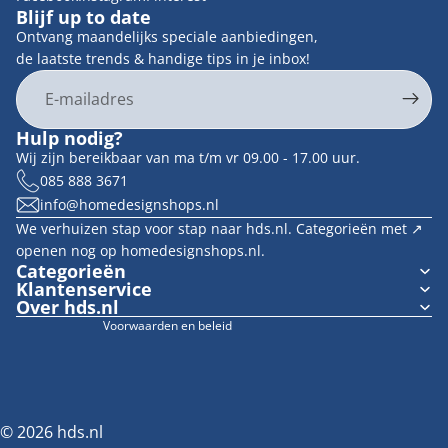
Blijf up to date
Ontvang maandelijks speciale aanbiedingen,
de laatste trends & handige tips in je inbox!
E-mail
Privacybeleid
Hulp nodig?
Contactgegevens
Wij zijn bereikbaar van ma t/m vr 09.00 - 17.00 uur.
Terugbetalingsbeleid
085 888 3671
info@homedesignshops.nl
Algemene voorwaarden
We verhuizen stap voor stap naar hds.nl. Categorieën met ↗︎
Verzendbeleid
openen nog op homedesignshops.nl.
Wettelijke kennisgeving
Categorieën
Klantenservice
Cookievoorkeuren
Over hds.nl
Voorwaarden en beleid
© 2026
hds.nl