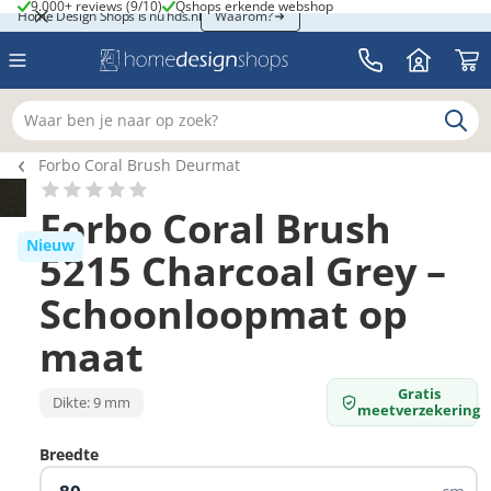
9.000+ reviews (9/10)
Qshops erkende webshop
9.000+ reviews (9/10)
Qshops erkende webshop
Home Design Shops is nu hds.nl
Home Design Shops is nu hds.nl
Waarom?
Waar ben je naar op zoek?
Breadcrumb navigatie
Forbo Coral Brush Deurmat
Forbo Coral Brush
Nieuw
5215 Charcoal Grey –
Schoonloopmat op
maat
Gratis
Dikte: 9 mm
meetverzekering
Breedte