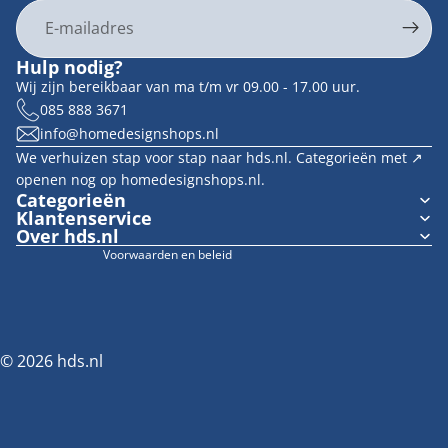
E-mail
Privacybeleid
Hulp nodig?
Contactgegevens
Wij zijn bereikbaar van ma t/m vr 09.00 - 17.00 uur.
Terugbetalingsbeleid
085 888 3671
info@homedesignshops.nl
Algemene voorwaarden
We verhuizen stap voor stap naar hds.nl. Categorieën met ↗︎
Verzendbeleid
openen nog op homedesignshops.nl.
Wettelijke kennisgeving
Categorieën
Klantenservice
Cookievoorkeuren
Over hds.nl
Voorwaarden en beleid
© 2026
hds.nl