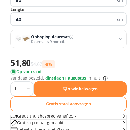
cm
Lengte
cm
Ophoging deurmat
Deurmat is 9 mm dik
Ophoging deurmat
Opvulmat 3,6 mm
−
+
Prijs met korting
51,80
€5,84 voor 80 x 40
Normale prijs
54,62
-5%
Op voorraad
Opvulmat 5 mm
−
+
Vandaag besteld,
dinsdag 11 augustus
in huis
€8,08 voor 80 x 40
In winkelwagen
Gratis staal aanvragen
Gratis thuisbezorgd vanaf 35,-
Gratis op maat gemaakt
Betaal achteraf met Klarna