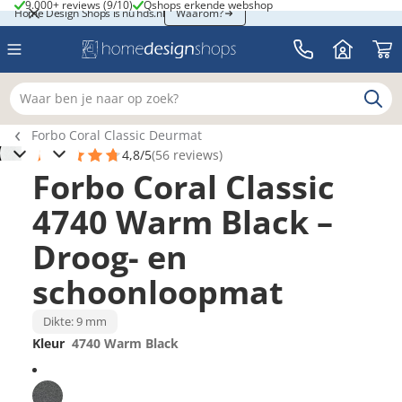
9.000+ reviews (9/10)
Qshops erkende webshop
9.000+ reviews (9/10)
Qshops erkende webshop
Home Design Shops is nu hds.nl
Home Design Shops is nu hds.nl
Waarom?
Waar ben je naar op zoek?
Breadcrumb navigatie
Forbo Coral Classic Deurmat
4,8/5
(56 reviews)
Forbo Coral Classic
4740 Warm Black –
Droog- en
schoonloopmat
Dikte: 9 mm
Kleur
4740 Warm Black