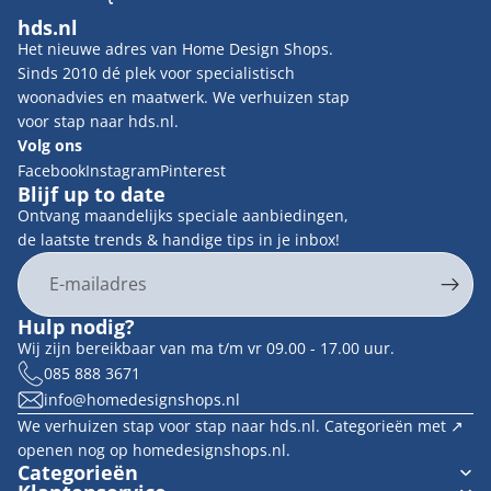
hds.nl
Het nieuwe adres van Home Design Shops.
Sinds 2010 dé plek voor specialistisch
woonadvies en maatwerk. We verhuizen stap
voor stap naar hds.nl.
Volg ons
Facebook
Instagram
Pinterest
Blijf up to date
Ontvang maandelijks speciale aanbiedingen,
de laatste trends & handige tips in je inbox!
E-mail
Privacybeleid
Hulp nodig?
Contactgegevens
Wij zijn bereikbaar van ma t/m vr 09.00 - 17.00 uur.
Terugbetalingsbeleid
085 888 3671
info@homedesignshops.nl
Algemene voorwaarden
We verhuizen stap voor stap naar hds.nl. Categorieën met ↗︎
Verzendbeleid
openen nog op homedesignshops.nl.
Wettelijke kennisgeving
Categorieën