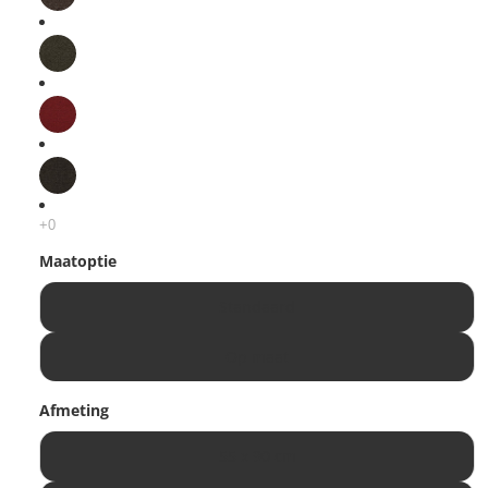
Maatoptie
Standaard
Op maat
Afmeting
55 x 90 cm