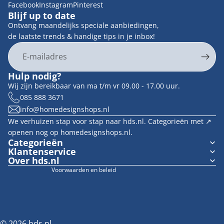
Facebook
Instagram
Pinterest
Blijf up to date
Ontvang maandelijks speciale aanbiedingen,
de laatste trends & handige tips in je inbox!
E-mail
Privacybeleid
Hulp nodig?
Contactgegevens
Wij zijn bereikbaar van ma t/m vr 09.00 - 17.00 uur.
Terugbetalingsbeleid
085 888 3671
info@homedesignshops.nl
Algemene voorwaarden
We verhuizen stap voor stap naar hds.nl. Categorieën met ↗︎
Verzendbeleid
openen nog op homedesignshops.nl.
Wettelijke kennisgeving
Categorieën
Klantenservice
Cookievoorkeuren
Over hds.nl
Voorwaarden en beleid
© 2026
hds.nl