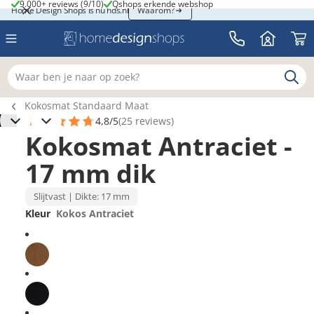
9.000+ reviews (9/10)
Qshops erkende webshop
9.000+ reviews (9/10)
Qshops erkende webshop
Home Design Shops is nu hds.nl
Home Design Shops is nu hds.nl
Waarom?
Waar ben je naar op zoek?
Breadcrumb navigatie
Kokosmat Standaard Maat
4,8/5
(25 reviews)
1
Kokosmat Antraciet -
17 mm dik
Slijtvast | Dikte: 17 mm
Kleur
Kokos Antraciet