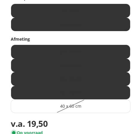
Op maat
Standaard
Afmeting
50 x 80 cm
60 x 80 cm
80 x 100 cm
40 x 70 cm
40 x 60 cm
v.a.
19,50
Op voorraad