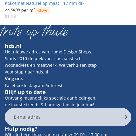
Kokosmat Naturel op maat - 17 mm dik
v.a.
64,99
per m²
-20%
Prijs met korting
Normale prijs
81,10
hds.nl
Het nieuwe adres van Home Design Shops.
Sinds 2010 dé plek voor specialistisch
woonadvies en maatwerk. We verhuizen stap
voor stap naar hds.nl.
Volg ons
Facebook
Instagram
Pinterest
Blijf up to date
Ontvang maandelijks speciale aanbiedingen,
de laatste trends & handige tips in je inbox!
E-mail
Privacybeleid
Hulp nodig?
Contactgegevens
Wij zijn bereikbaar van ma t/m vr 09.00 - 17.00 uur.