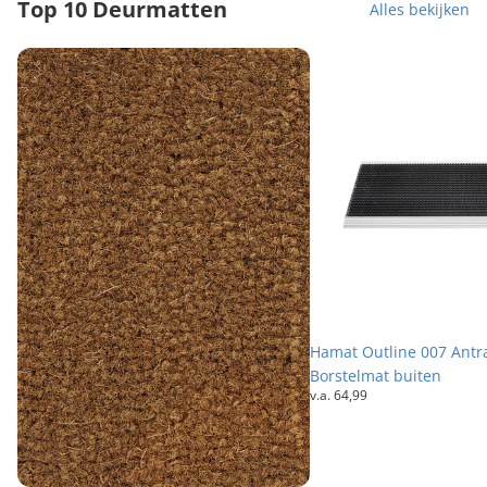
Top 10 Deurmatten
Alles bekijken
Kokosmat Naturel op maat - 17 mm dik
Hamat Outline 007 Antra
Hamat Outline 007 Antra
Borstelmat buiten
v.a.
64,99