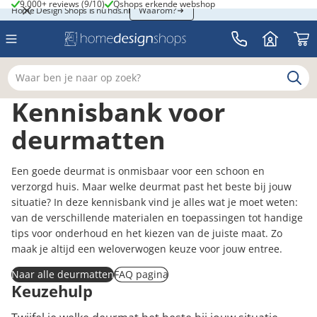
9.000+ reviews (9/10)
Qshops erkende webshop
9.000+ reviews (9/10)
Qshops erkende webshop
Home Design Shops is nu hds.nl
Home Design Shops is nu hds.nl
Waarom?
Waar ben je naar op zoek?
Kennisbank voor
deurmatten
Een goede deurmat is onmisbaar voor een schoon en
verzorgd huis. Maar welke deurmat past het beste bij jouw
situatie? In deze kennisbank vind je alles wat je moet weten:
van de verschillende materialen en toepassingen tot handige
tips voor onderhoud en het kiezen van de juiste maat. Zo
maak je altijd een weloverwogen keuze voor jouw entree.
Naar alle deurmatten
FAQ pagina
Keuzehulp