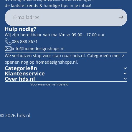
de laatste trends & handige tips in je inbox!
E-mail
Privacybeleid
Hulp nodig?
Contactgegevens
Wij zijn bereikbaar van ma t/m vr 09.00 - 17.00 uur.
Terugbetalingsbeleid
085 888 3671
info@homedesignshops.nl
Algemene voorwaarden
We verhuizen stap voor stap naar hds.nl. Categorieën met ↗︎
Verzendbeleid
openen nog op homedesignshops.nl.
Wettelijke kennisgeving
Categorieën
Klantenservice
Cookievoorkeuren
Over hds.nl
Voorwaarden en beleid
© 2026
hds.nl