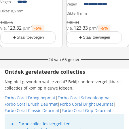
Vegen
Vegen
Dikte: 8,5 mm
Dikte: 9 mm
Normale prijs
Normale prijs
130,05
130,04
123,32
123,33
v.a.
p/m²
-5%
v.a.
p/m²
-5%
Prijs met korting
Prijs met korting
Staal toevoegen
Staal toevoegen
24 van 65 gezien
Ontdek gerelateerde collecties
Nog niet gevonden wat je zocht? Bekijk andere vergelijkbare
collecties of kom op nieuwe ideeën.
Forbo Coral Droogloopmat
|
Forbo Coral Schoonloopmat
|
Forbo Coral Brush Deurmat
|
Forbo Coral Bright Deurmat
|
Forbo Coral Classic Deurmat
|
Forbo Coral Grip Deurmat
Forbo collecties vergelijken