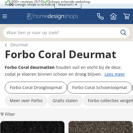
9.000+ reviews (9/10)
Qshops erkende webshop
9.000+ reviews (9/10)
Qshops erkende webshop
Home Design Shops is nu hds.nl
Home Design Shops is nu hds.nl
Waarom?
Waar ben je naar op zoek?
Breadcrumb navigatie
Deurmat
Forbo Coral Deurmat
Forbo Coral deurmatten
houden vuil en vocht bij de deur,
zodat je vloeren binnen schoon en droog blijven.
Lees meer
Forbo Coral Droogloopmat
Forbo Coral Schoonloopmat
Meer over Forbo
Gratis stalen
Forbo collecties vergel
Filter
K
Forbo Coral Classic 4740 Warm Black – Droog- en schoonloopmat 
Forbo Coral Classic 4794 Taupe