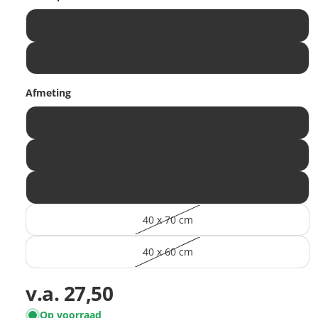
Op maat
Standaard
Afmeting
50 x 80 cm
60 x 80 cm
80 x 100 cm
40 x 70 cm
40 x 60 cm
v.a.
27,50
Op voorraad