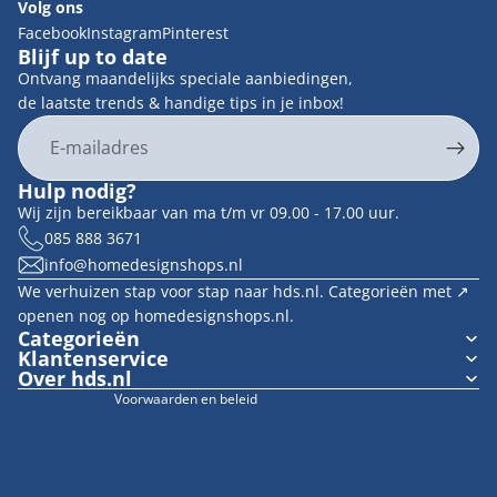
Volg ons
Facebook
Instagram
Pinterest
Blijf up to date
Ontvang maandelijks speciale aanbiedingen,
de laatste trends & handige tips in je inbox!
E-mail
Privacybeleid
Hulp nodig?
Contactgegevens
Wij zijn bereikbaar van ma t/m vr 09.00 - 17.00 uur.
Terugbetalingsbeleid
085 888 3671
info@homedesignshops.nl
Algemene voorwaarden
We verhuizen stap voor stap naar hds.nl. Categorieën met ↗︎
Verzendbeleid
openen nog op homedesignshops.nl.
Wettelijke kennisgeving
Categorieën
Klantenservice
Cookievoorkeuren
Over hds.nl
Voorwaarden en beleid