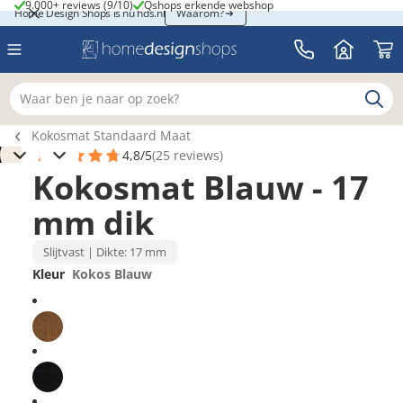
9.000+ reviews (9/10)
Qshops erkende webshop
9.000+ reviews (9/10)
Qshops erkende webshop
Home Design Shops is nu hds.nl
Home Design Shops is nu hds.nl
Waarom?
Waar ben je naar op zoek?
Breadcrumb navigatie
Kokosmat Standaard Maat
4,8/5
(25 reviews)
1
Kokosmat Blauw - 17
mm dik
Slijtvast | Dikte: 17 mm
Kleur
Kokos Blauw