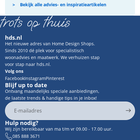
Bekijk alle advies- en inspiratieartikelen
hds.nl
Het nieuwe adres van Home Design Shops.
Sinds 2010 dé plek voor specialistisch
woonadvies en maatwerk. We verhuizen stap
voor stap naar hds.nl.
Volg ons
Facebook
Instagram
Pinterest
Blijf up to date
Ontvang maandelijks speciale aanbiedingen,
de laatste trends & handige tips in je inbox!
E-mail
Privacybeleid
Hulp nodig?
Contactgegevens
Wij zijn bereikbaar van ma t/m vr 09.00 - 17.00 uur.
Terugbetalingsbeleid
085 888 3671