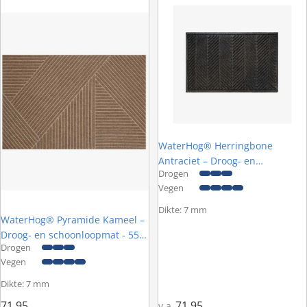
WaterHog® Herringbone
Antraciet – Droog- en
Drogen
schoonloopmat
Vegen
Dikte: 7 mm
WaterHog® Pyramide Kameel –
Droog- en schoonloopmat - 55 x
Drogen
85 cm
Vegen
Dikte: 7 mm
71,95
71,95
v.a.