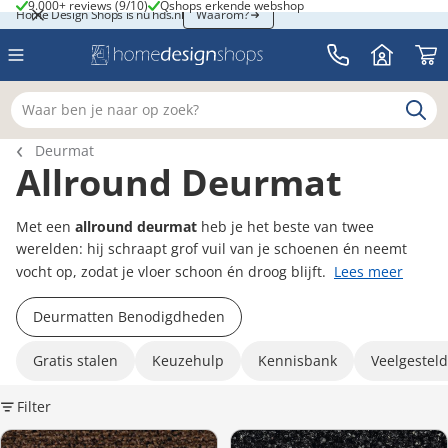
9.000+ reviews (9/10)
Qshops erkende webshop
9.000+ reviews (9/10)
Qshops erkende webshop
Home Design Shops is nu hds.nl
Home Design Shops is nu hds.nl
Waarom?
Waar ben je naar op zoek?
Breadcrumb navigatie
Deurmat
Allround Deurmat
Met een
allround deurmat
heb je het beste van twee
werelden: hij schraapt grof vuil van je schoenen én neemt
vocht op, zodat je vloer schoon én droog blijft.
Lees meer
Deurmatten Benodigdheden
Gratis stalen
Keuzehulp
Kennisbank
Veelgestel
Filter
K
Forbo Coral Classic 4726 Auburn – Droog- en schoonloopmat
Ambiant Parterre 0246 Carbon –