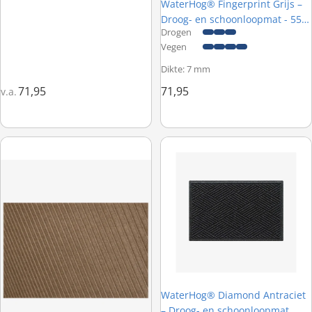
WaterHog® Fingerprint Grijs –
Droog- en schoonloopmat - 55 x
Drogen
85 cm
Vegen
Dikte: 7 mm
71,95
71,95
v.a.
WaterHog® Dégradé Kameel – Droog- en schoonloopmat - 55 x 85
WaterHog® Diamond Antraciet –
WaterHog® Diamond Antraciet
– Droog- en schoonloopmat