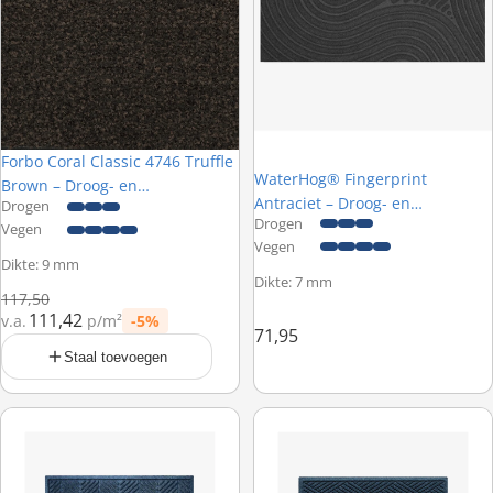
Forbo Coral Classic 4746 Truffle
Nieuw
WaterHog® Fingerprint
Brown – Droog- en
Antraciet – Droog- en
Drogen
schoonloopmat op maat
Drogen
schoonloopmat - 55 x 85 cm
Vegen
Vegen
Dikte: 9 mm
Dikte: 7 mm
Normale prijs
117,50
111,42
v.a.
p/m²
-5%
Prijs met korting
71,95
Staal toevoegen
WaterHog® Herringbone Marine Blauw – Droog- en schoonloopma
WaterHog® Diamond Marine Bla