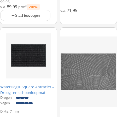
Normale prijs
99,95
89,99
v.a.
p/m²
-10%
Prijs met korting
71,95
v.a.
Staal toevoegen
WaterHog® Square Antraciet – Droog- en schoonloopmat
WaterHog® Fingerprint Grijs – D
WaterHog® Square Antraciet –
Droog- en schoonloopmat
Drogen
Vegen
Dikte: 7 mm