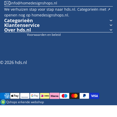
info@homedesignshops.nl
Algemene voorwaarden
We verhuizen stap voor stap naar hds.nl. Categorieën met ↗︎
Verzendbeleid
openen nog op homedesignshops.nl.
Wettelijke kennisgeving
Categorieën
Klantenservice
Cookievoorkeuren
Over hds.nl
Voorwaarden en beleid
© 2026
hds.nl
Betaalmethoden
Qshops erkende webshop