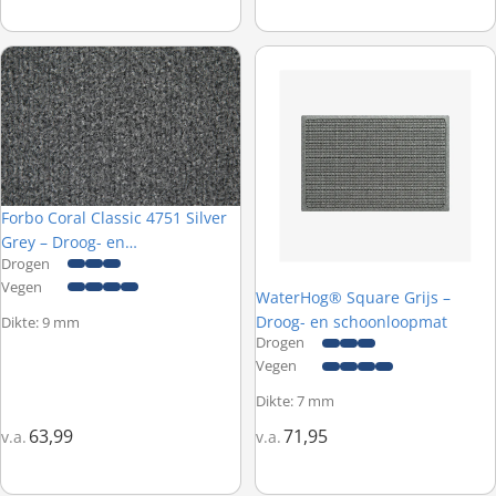
Forbo Coral Classic 4751 Silver Grey – Droog- en schoonloopmat
WaterHog® Square Grijs – Droo
Forbo Coral Classic 4751 Silver
Grey – Droog- en
Drogen
schoonloopmat
Vegen
WaterHog® Square Grijs –
Droog- en schoonloopmat
Dikte: 9 mm
Drogen
Vegen
Dikte: 7 mm
63,99
71,95
v.a.
v.a.