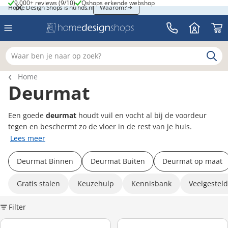
9.000+ reviews (9/10)
Qshops erkende webshop
9.000+ reviews (9/10)
Qshops erkende webshop
Home Design Shops is nu hds.nl
Home Design Shops is nu hds.nl
Waarom?
Waar ben je naar op zoek?
Breadcrumb navigatie
Home
Deurmat
Een goede
deurmat
houdt vuil en vocht al bij de voordeur
tegen en beschermt zo de vloer in de rest van je huis.
Lees meer
Deurmat Binnen
Deurmat Buiten
Deurmat op maat
Gratis stalen
Keuzehulp
Kennisbank
Veelgestel
Filter
K
Hamat Ruco Print Bee Happy - Kokosmat met tekst en bijen - 40 x 
Hamat Ruco Print Green Leaves 