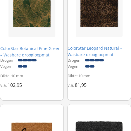
ColorStar Leopard Natural –
ColorStar Botanical Pine Green
Wasbare droogloopmat
– Wasbare droogloopmat
Drogen
Drogen
Vegen
Vegen
Dikte: 10 mm
Dikte: 10 mm
102,95
81,95
v.a.
v.a.
Hamat E-Coco Home Heart Red - Kokosmat met tekst - 40 x 60 cm
Hamat Majestic 052 Grafiet – W