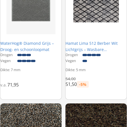
WaterHog® Diamond Grijs –
Hamat Lima 512 Berber Wit
Droog- en schoonloopmat
Lichtgrijs – Wasbare
Drogen
Drogen
droogloopmat - 67 x 120 cm
Vegen
Vegen
Dikte: 7 mm
Dikte: 5 mm
Normale prijs
54,00
51,50
71,95
-5%
v.a.
Prijs met korting
Hamat Aqua Stop 002 Graniet – Wasbare droogloopmat op maat
Forbo Coral Brush 5774 Biscott