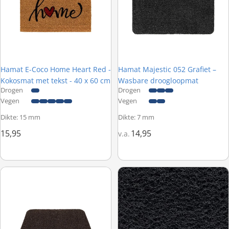
Hamat E-Coco Home Heart Red -
Hamat Majestic 052 Grafiet –
Kokosmat met tekst - 40 x 60 cm
Wasbare droogloopmat
Drogen
Drogen
Vegen
Vegen
Dikte: 15 mm
Dikte: 7 mm
15,95
14,95
v.a.
Hamat Curly 006 Bruin – Spaghettimat buiten
Forbo Coral Grip MD 6950 Ink – 