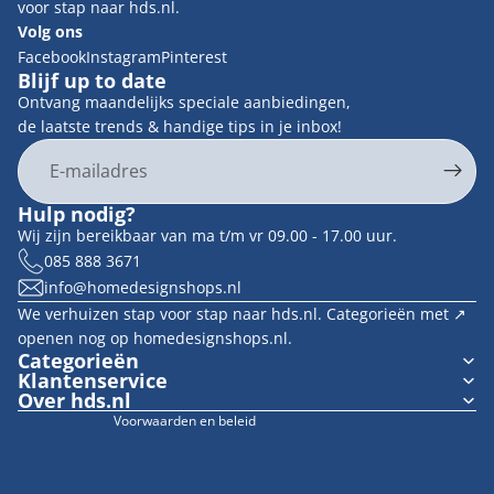
voor stap naar hds.nl.
Volg ons
Facebook
Instagram
Pinterest
Blijf up to date
Ontvang maandelijks speciale aanbiedingen,
de laatste trends & handige tips in je inbox!
E-mail
Privacybeleid
Hulp nodig?
Contactgegevens
Wij zijn bereikbaar van ma t/m vr 09.00 - 17.00 uur.
Terugbetalingsbeleid
085 888 3671
info@homedesignshops.nl
Algemene voorwaarden
We verhuizen stap voor stap naar hds.nl. Categorieën met ↗︎
Verzendbeleid
openen nog op homedesignshops.nl.
Wettelijke kennisgeving
Categorieën
Klantenservice
Cookievoorkeuren
Over hds.nl
Voorwaarden en beleid