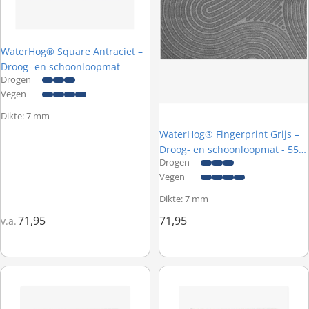
WaterHog® Square Antraciet –
Droog- en schoonloopmat
Drogen
Vegen
Dikte: 7 mm
WaterHog® Fingerprint Grijs –
Droog- en schoonloopmat - 55 x
Drogen
85 cm
Vegen
Dikte: 7 mm
71,95
71,95
v.a.
ColorStar Botanical Pine Green – Wasbare droogloopmat
ColorStar Leopard Natural – Wa