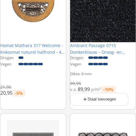
Hamat Mathara 317 Welcome -
Ambiant Passage 0715
Kokosmat naturel halfrond - 45
Donkerblauw – Droog- en
Drogen
Drogen
x 75 cm
schoonloopmat op maat
Vegen
Vegen
Dikte: 8 mm
Normale prijs
99,95
Normale prijs
21,95
89,99
v.a.
p/m²
-10%
Prijs met korting
20,95
-5%
Prijs met korting
Staal toevoegen
WaterHog® Diamond Grijs – Droog- en schoonloopmat
Hamat Lima 512 Berber Wit Licht