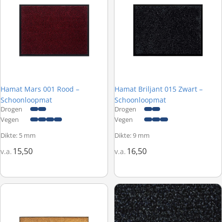
Hamat Mars 001 Rood –
Hamat Briljant 015 Zwart –
Schoonloopmat
Schoonloopmat
Drogen
Drogen
Vegen
Vegen
Dikte: 5 mm
Dikte: 9 mm
15,50
16,50
v.a.
v.a.
Hamat Mathara 317 Welcome - Kokosmat naturel halfrond - 45 x 7
Ambiant Passage 0715 Donkerbl