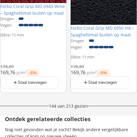
Forbo Coral Grip MD 6943 Wine
– Spaghettimat buiten op maat
Drogen
Vegen
Forbo Coral Grip MD 6950 Ink –
Spaghettimat buiten op maat
Dikte: 11 mm
Drogen
Vegen
Dikte: 11 mm
Normale prijs
Normale prijs
178,89
178,89
169,76
169,76
p/m²
-5%
p/m²
-5%
Prijs met korting
Prijs met korting
Staal toevoegen
Staal toevoegen
144 van 213 gezien
Ontdek gerelateerde collecties
Nog niet gevonden wat je zocht? Bekijk andere vergelijkbare
collecties of kom op nieuwe ideeën.