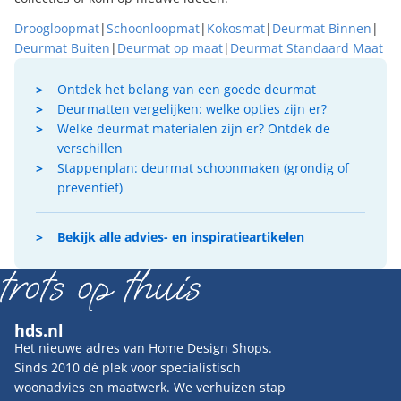
Droogloopmat
|
Schoonloopmat
|
Kokosmat
|
Deurmat Binnen
|
Deurmat Buiten
|
Deurmat op maat
|
Deurmat Standaard Maat
Ontdek het belang van een goede deurmat
Deurmatten vergelijken: welke opties zijn er?
Welke deurmat materialen zijn er? Ontdek de
verschillen
Stappenplan: deurmat schoonmaken (grondig of
preventief)
Bekijk alle advies- en inspiratieartikelen
hds.nl
Het nieuwe adres van Home Design Shops.
Sinds 2010 dé plek voor specialistisch
woonadvies en maatwerk. We verhuizen stap