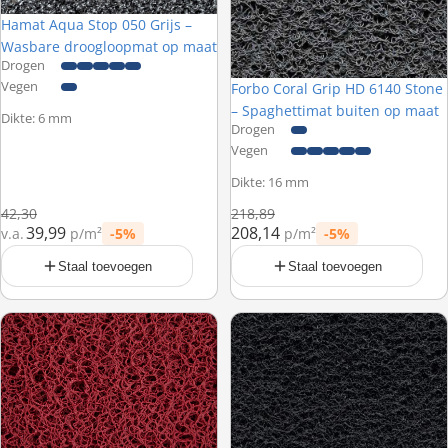
Hamat Aqua Stop 050 Grijs –
Nieuw
Wasbare droogloopmat op maat
Drogen
Vegen
Forbo Coral Grip HD 6140 Stone
– Spaghettimat buiten op maat
Dikte: 6 mm
Drogen
Vegen
Dikte: 16 mm
Normale prijs
Normale prijs
42,30
218,89
39,99
208,14
v.a.
p/m²
-5%
p/m²
-5%
Prijs met korting
Prijs met korting
Staal toevoegen
Staal toevoegen
Forbo Coral Grip MD 6943 Wine – Spaghettimat buiten op maat
Forbo Coral Grip MD 6950 Ink – 