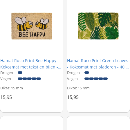
Hamat Ruco Print Bee Happy -
Hamat Ruco Print Green Leaves
Kokosmat met tekst en bijen -
- Kokosmat met bladeren - 40 x
Drogen
Drogen
40 x 60 cm
60 cm
Vegen
Vegen
Dikte: 15 mm
Dikte: 15 mm
15,95
15,95
Hamat Mars 001 Rood – Schoonloopmat
Hamat Briljant 015 Zwart – Sch