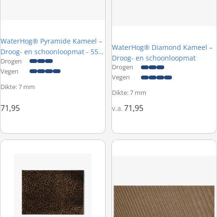
WaterHog® Pyramide Kameel –
WaterHog® Diamond Kameel –
Droog- en schoonloopmat - 55 x
Droog- en schoonloopmat
Drogen
85 cm
Drogen
Vegen
Vegen
Dikte: 7 mm
Dikte: 7 mm
71,95
71,95
v.a.
ColorStar Leopard Natural – Wasbare droogloopmat
WaterHog® Dégradé Kameel – Dr