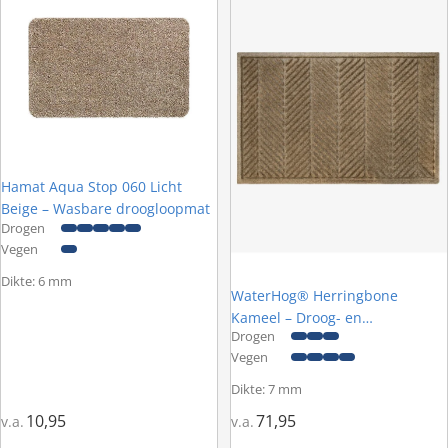
Hamat Aqua Stop 060 Licht
Beige – Wasbare droogloopmat
Drogen
Vegen
Dikte: 6 mm
WaterHog® Herringbone
Kameel – Droog- en
Drogen
schoonloopmat
Vegen
Dikte: 7 mm
10,95
71,95
v.a.
v.a.