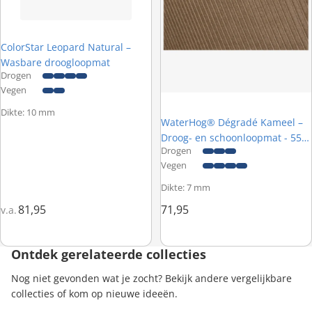
ColorStar Leopard Natural –
Wasbare droogloopmat
Drogen
Vegen
Dikte: 10 mm
WaterHog® Dégradé Kameel –
Droog- en schoonloopmat - 55 x
Drogen
85 cm
Vegen
Dikte: 7 mm
81,95
71,95
v.a.
Ontdek gerelateerde collecties
Nog niet gevonden wat je zocht? Bekijk andere vergelijkbare
collecties of kom op nieuwe ideeën.