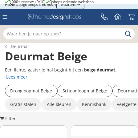
9.000+ reviews (9/10)
Qshops erkende webshop
9.000+ reviews (9/10)
Qshops erkende webshop
Home Design Shops is nu hds.nl
Home Design Shops is nu hds.nl
Waarom?
Waar ben je naar op zoek?
Breadcrumb navigatie
Deurmat
Deurmat Beige
Een lichte, gastvrije hal begint bij een
beige deurmat
.
Lees meer
Droogloopmat Beige
Schoonloopmat Beige
Deurmatt
Gratis stalen
Alle kleuren
Kennisbank
Veelgeste
Filter
K
Hamat Aqua Stop 060 Licht Beige – Wasbare droogloopmat
WaterHog® Herringbone Kameel