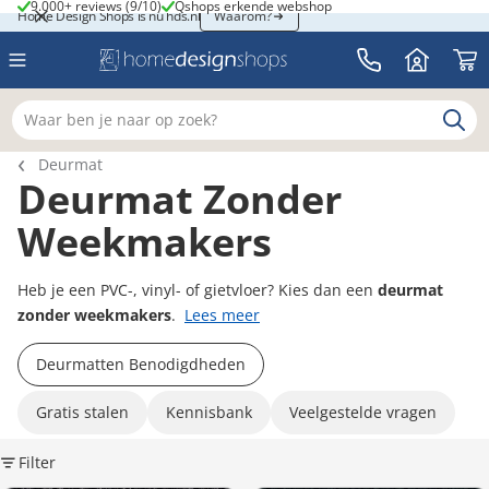
9.000+ reviews (9/10)
Qshops erkende webshop
9.000+ reviews (9/10)
Qshops erkende webshop
Home Design Shops is nu hds.nl
Home Design Shops is nu hds.nl
Waarom?
Waar ben je naar op zoek?
Breadcrumb navigatie
Deurmat
Deurmat Zonder
Weekmakers
Heb je een PVC-, vinyl- of gietvloer? Kies dan een
deurmat
zonder weekmakers
.
Lees meer
Deurmatten Benodigdheden
Gratis stalen
Kennisbank
Veelgestelde vragen
Filter
K