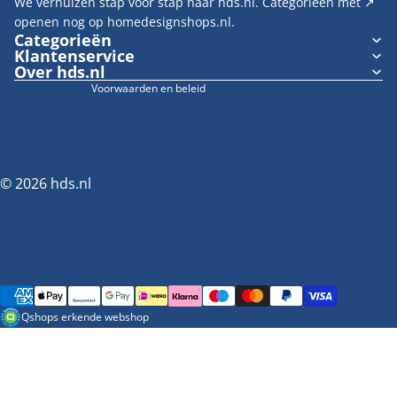
We verhuizen stap voor stap naar hds.nl. Categorieën met ↗︎
Verzendbeleid
openen nog op homedesignshops.nl.
Wettelijke kennisgeving
Categorieën
Klantenservice
Cookievoorkeuren
Over hds.nl
Voorwaarden en beleid
© 2026
hds.nl
Betaalmethoden
Qshops erkende webshop