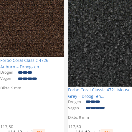
Forbo Coral Classic 4726
Auburn – Droog- en
Drogen
schoonloopmat op maat
Vegen
Dikte: 9 mm
Forbo Coral Classic 4721 Mouse
Grey – Droog- en
Drogen
schoonloopmat op maat
Vegen
Dikte: 9 mm
Normale prijs
Normale prijs
117,50
117,50