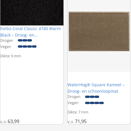
Forbo Coral Classic 4740 Warm
Black – Droog- en
Drogen
schoonloopmat
Vegen
Dikte: 9 mm
WaterHog® Square Kameel –
Droog- en schoonloopmat
Drogen
Vegen
Dikte: 7 mm
63,99
71,95
v.a.
v.a.