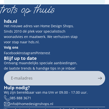
hds.nl
Het nieuwe adres van Home Design Shops.
Sinds 2010 dé plek voor specialistisch
woonadvies en maatwerk. We verhuizen stap
voor stap naar hds.nl.
Volg ons
Facebook
Instagram
Pinterest
Blijf up to date
Ontvang maandelijks speciale aanbiedingen,
de laatste trends & handige tips in je inbox!
E-mail
Privacybeleid
Hulp nodig?
Contactgegevens
Wij zijn bereikbaar van ma t/m vr 09.00 - 17.00 uur.
Terugbetalingsbeleid
085 888 3671
info@homedesignshops.nl
Algemene voorwaarden