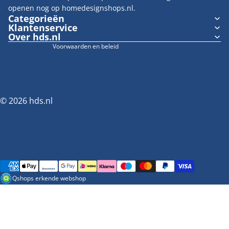
openen nog op homedesignshops.nl.
Wettelijke kennisgeving
Categorieën
Klantenservice
Cookievoorkeuren
Over hds.nl
Voorwaarden en beleid
© 2026
hds.nl
Betaalmethoden
Qshops erkende webshop