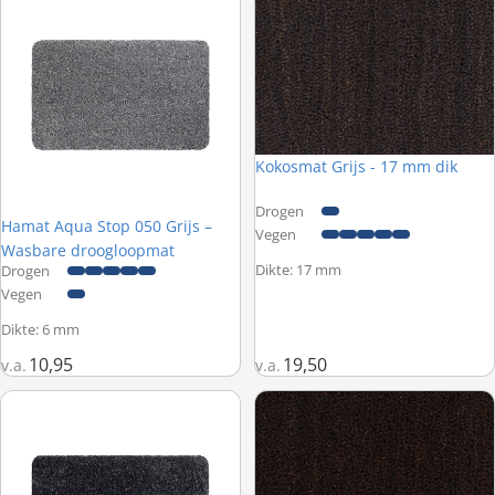
Kokosmat Grijs - 17 mm dik
Drogen
Hamat Aqua Stop 050 Grijs –
Vegen
Wasbare droogloopmat
Dikte: 17 mm
Drogen
Vegen
Dikte: 6 mm
10,95
19,50
v.a.
v.a.
Hamat Aqua Stop 052 Grafiet – Wasbare droogloopmat
Kokosmat Bruin - 17 mm dik