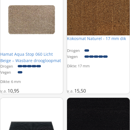
Kokosmat Naturel - 17 mm dik
Drogen
Hamat Aqua Stop 060 Licht
Vegen
Beige – Wasbare droogloopmat
Dikte: 17 mm
Drogen
Vegen
Dikte: 6 mm
10,95
15,50
v.a.
v.a.
Hamat Outline 107 Zwart – Borstelmat buiten
Kokosmat Zwart - 17 mm dik