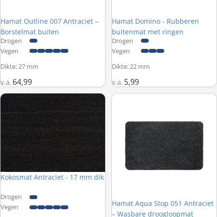
Hamat Outline 007 Antraciet –
Hamat Domino - Rubberen
Borstelmat buiten
buitenmat met ringen
Drogen
Drogen
Vegen
Vegen
Dikte: 27 mm
Dikte: 22 mm
64,99
5,99
v.a.
v.a.
Kokosmat Antraciet - 17 mm dik
Hamat Aqua Stop 051 Antraciet
Kokosmat Antraciet - 17 mm dik
Drogen
Hamat Aqua Stop 051 Antraciet
Vegen
– Wasbare droogloopmat