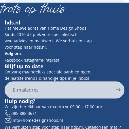
hds.nl
Het nieuwe adres van Home Design Shops.
Sinds 2010 dé plek voor specialistisch
woonadvies en maatwerk. We verhuizen stap
voor stap naar hds.nl.
Volg ons
Facebook
Instagram
Pinterest
Blijf up to date
Ontvang maandelijks speciale aanbiedingen,
de laatste trends & handige tips in je inbox!
E-mail
Privacybeleid
Hulp nodig?
Contactgegevens
Wij zijn bereikbaar van ma t/m vr 09.00 - 17.00 uur.
Terugbetalingsbeleid
085 888 3671
info@homedesignshops.nl
Algemene voorwaarden
We verhuizen stap voor stap naar hds.nl. Categorieën met ↗︎
Verzendbeleid