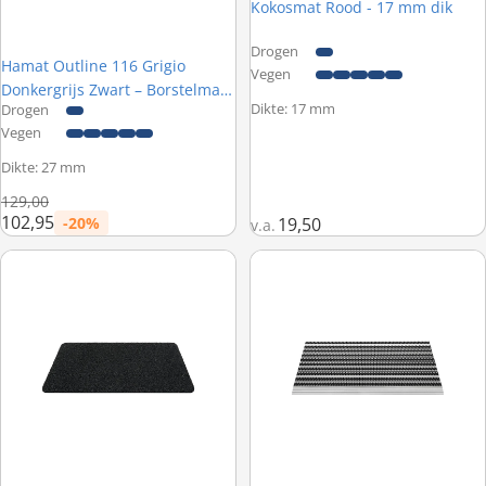
Kokosmat Rood - 17 mm dik
Drogen
Hamat Outline 116 Grigio
Vegen
Donkergrijs Zwart – Borstelmat
Dikte: 17 mm
Drogen
buiten
Vegen
Dikte: 27 mm
Normale prijs
129,00
102,95
-20%
19,50
v.a.
Prijs met korting
Hamat Dimension Uni 007 Antraciet – Buitenmat
Hamat Top Line 007 Zwart – Bor