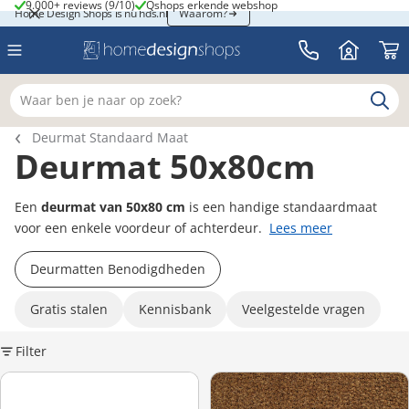
9.000+ reviews (9/10)
Qshops erkende webshop
9.000+ reviews (9/10)
Qshops erkende webshop
Home Design Shops is nu hds.nl
Home Design Shops is nu hds.nl
Waarom?
Waar ben je naar op zoek?
Breadcrumb navigatie
Deurmat Standaard Maat
Deurmat 50x80cm
Een
deurmat van 50x80 cm
is een handige standaardmaat
voor een enkele voordeur of achterdeur.
Lees meer
Deurmatten Benodigdheden
Gratis stalen
Kennisbank
Veelgestelde vragen
Filter
K
Hamat Aqua Stop 060 Licht Beige – Wasbare droogloopmat
Kokosmat Naturel - 17 mm dik