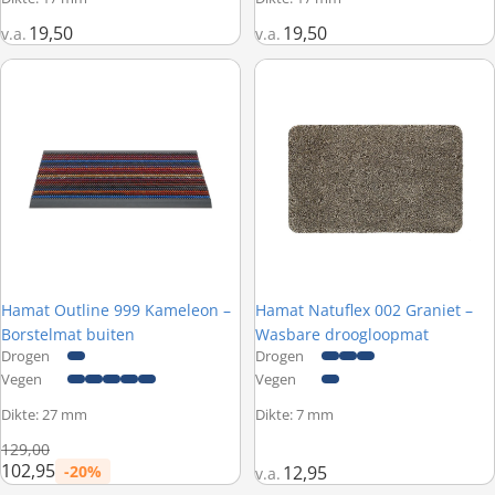
19,50
19,50
v.a.
v.a.
Hamat Outline 999 Kameleon – Borstelmat buiten
Hamat Natuflex 002 Graniet – 
Hamat Outline 999 Kameleon –
Hamat Natuflex 002 Graniet –
Borstelmat buiten
Wasbare droogloopmat
Drogen
Drogen
Vegen
Vegen
Dikte: 27 mm
Dikte: 7 mm
Normale prijs
129,00
102,95
-20%
12,95
v.a.
Prijs met korting