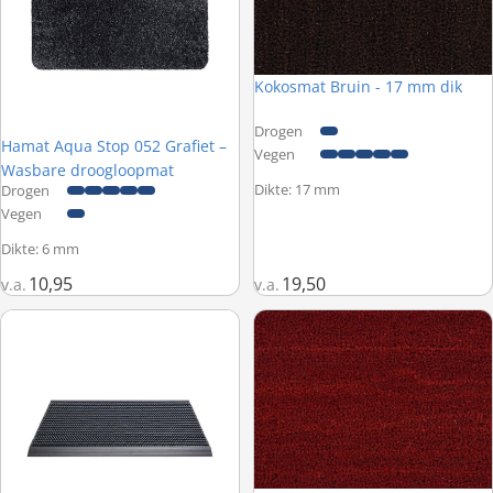
Kokosmat Bruin - 17 mm dik
Drogen
Hamat Aqua Stop 052 Grafiet –
Vegen
Wasbare droogloopmat
Dikte: 17 mm
Drogen
Vegen
Dikte: 6 mm
10,95
19,50
v.a.
v.a.
Hamat Outline 116 Grigio Donkergrijs Zwart – Borstelmat buiten
Kokosmat Rood - 17 mm dik