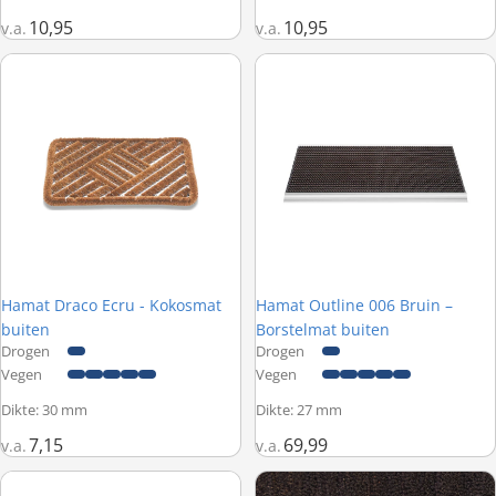
10,95
10,95
v.a.
v.a.
Hamat Draco Ecru - Kokosmat buiten
Hamat Outline 006 Bruin – Borst
Hamat Draco Ecru - Kokosmat
Hamat Outline 006 Bruin –
buiten
Borstelmat buiten
Drogen
Drogen
Vegen
Vegen
Dikte: 30 mm
Dikte: 27 mm
7,15
69,99
v.a.
v.a.
Hamat Aqua Stop 050 Grijs – Wasbare droogloopmat
Kokosmat Grijs - 17 mm dik