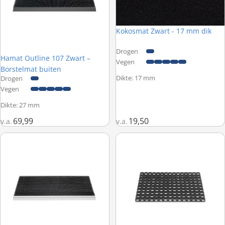
Kokosmat Zwart - 17 mm dik
Drogen
Hamat Outline 107 Zwart –
Bestseller
Vegen
Borstelmat buiten
Dikte: 17 mm
Drogen
Vegen
Dikte: 27 mm
69,99
19,50
v.a.
v.a.
Hamat Outline 007 Antraciet – Borstelmat buiten
Hamat Domino - Rubberen buite